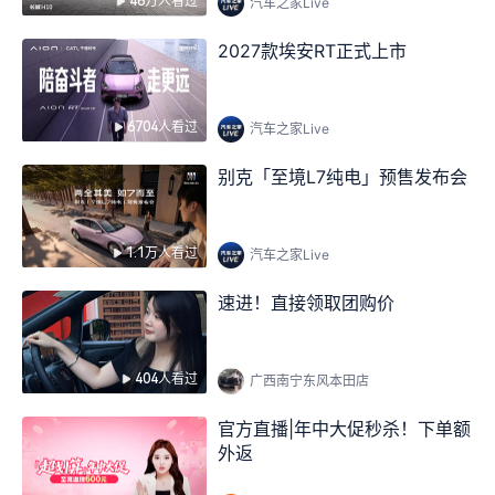
46万人看过
汽车之家Live
2027款埃安RT正式上市
6704人看过
汽车之家Live
别克「至境L7纯电」预售发布会
1.1万人看过
汽车之家Live
速进！直接领取团购价
404人看过
广西南宁东风本田店
官方直播|年中大促秒杀！下单额
外返