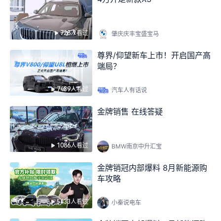
728人看过
肇庆庆丰宝盛宝马
尊界/仰望新车上市！开启国产高
端局？
7439人看过
汽车人有话说
金牌销售 在线答疑
1086人看过
BMW南京中升汇宝
金牌销冠内部爆料 8月新能源购
车攻略
5433人看过
小秦说电车