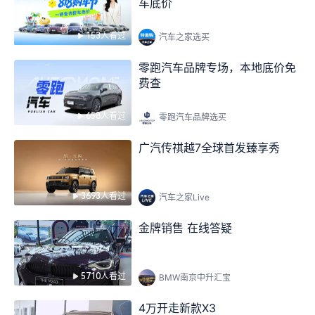
车底价
153人看过
汽车之家选买
零跑汽车品牌专场，本地底价免
费查
658人看过
零跑汽车品牌选买
广汽传祺越7全球首发臻享秀
3693人看过
汽车之家Live
金牌销售 在线答疑
5710人看过
BMW南京中升汇宝
4万开走新款X3