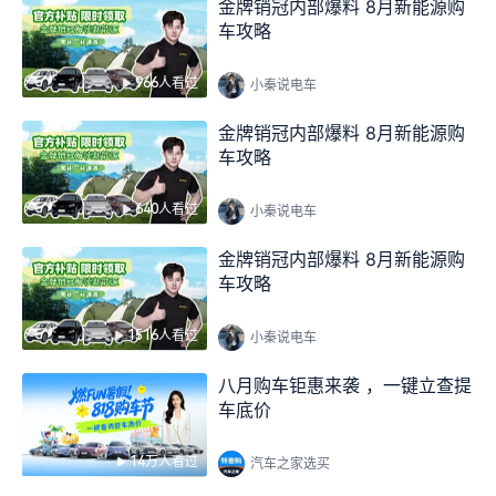
金牌销冠内部爆料 8月新能源购
车攻略
966人看过
小秦说电车
金牌销冠内部爆料 8月新能源购
车攻略
640人看过
小秦说电车
金牌销冠内部爆料 8月新能源购
车攻略
1516人看过
小秦说电车
八月购车钜惠来袭 ，一键立查提
车底价
14万人看过
汽车之家选买