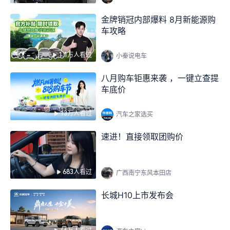
金牌销冠内部爆料 8月新能源购
车攻略
1.1万人看过
小秦说电车
八月购车钜惠来袭 ，一键立查提
车底价
13万人看过
汽车之家选买
速进！直接领取团购价
683人看过
广西南宁东风本田店
长城H10上市发布会