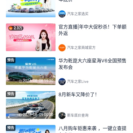
零跑A05上市抢先看！产品力表现如何
汽车之家选买
星期一 17:50
/
2人关注
八月购车钜惠来袭 ，一键立查提车底价
官方直播|年中大促秒杀！下单额
2.3万
星期二 00:00
/
0人关注
外返
极氪9X五座版静动态全体验+即时导购
汽车之家商城官方
星期二 10:00
/
1人关注
华为乾崑大六座星海V6全国预售
预告
八月购车钜惠来袭 ，一键立查提车底价
发布会
星期三 00:00
/
0人关注
八月购车钜惠来袭 ，一键立查提车底价
2026-08-08 19:30
汽车之家Live
星期四 00:00
/
0人关注
8月新车又降价了！
预告
八月购车钜惠来袭 ，一键立查提车底价
星期五 00:00
/
0人关注
2026-08-09 00:00
新车底价查询
八月购车钜惠来袭 ，一键立查提
预告