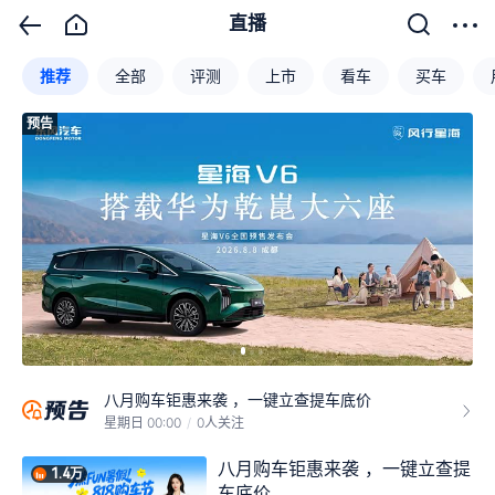
直播
推荐
全部
评测
上市
看车
买车
预告
预
华为乾崑大六座星海V6全国预售发布会
今天 19:30
/
1人关注
8月新车又降价了！
星期日 00:00
/
67人关注
八月购车钜惠来袭 ，一键立查提车底价
星期日 00:00
/
0人关注
八月购车钜惠来袭 ，一键立查提车底价
八月购车钜惠来袭 ，一键立查提
1.4万
星期一 00:00
/
0人关注
车底价