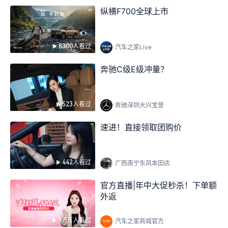
纵横F700全球上市
8300人看过
汽车之家Live
奔驰C级E级冲量？
523人看过
奔驰深圳大兴宝誉
速进！直接领取团购价
442人看过
广西南宁东风本田店
官方直播|年中大促秒杀！下单额
外返
1.8万人看过
汽车之家商城官方