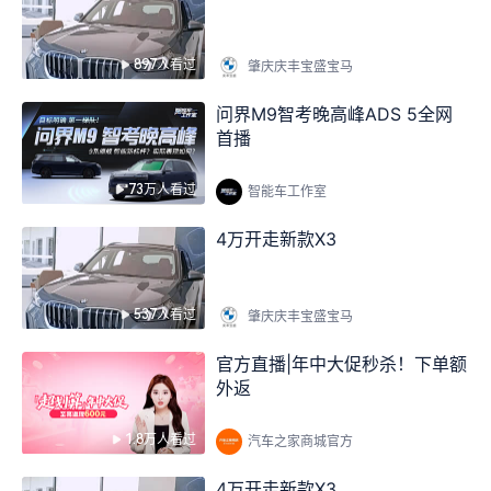
897人看过
肇庆庆丰宝盛宝马
问界M9智考晚高峰ADS 5全网
首播
73万人看过
智能车工作室
4万开走新款X3
537人看过
肇庆庆丰宝盛宝马
官方直播|年中大促秒杀！下单额
外返
1.8万人看过
汽车之家商城官方
4万开走新款X3